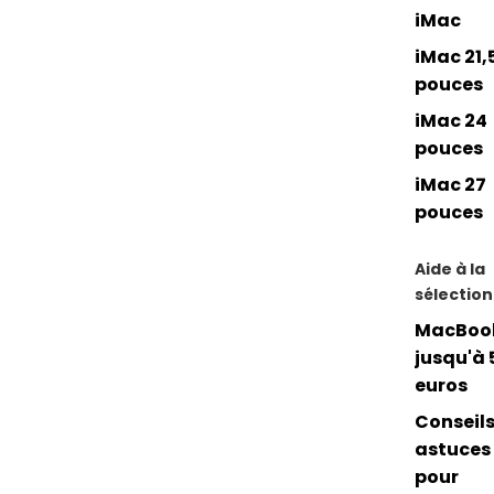
iMac
iMac 21,
pouces
iMac 24
pouces
iMac 27
pouces
Aide à la
sélection
MacBoo
jusqu'à 
euros
Conseils
astuces
pour