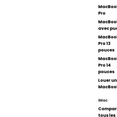
MacBoo
Pro
MacBoo
avec pu
MacBoo
Pro 13
pouces
MacBoo
Pro 14
pouces
Louer un
MacBoo
iMac
Compar
tous les