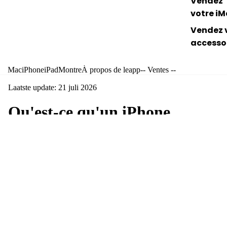
Vendez
votre i
Vendez 
accesso
Mac
iPhone
iPad
Montre
À propos de leapp
-- Ventes --
Laatste update: 21 juli 2026
Qu'est-ce qu'un iPhone
reconditionné et pourquoi en
choisir un ?