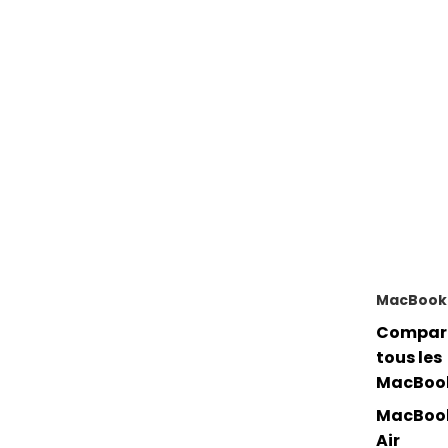
MacBook
Compar
tous les
MacBoo
MacBoo
Air