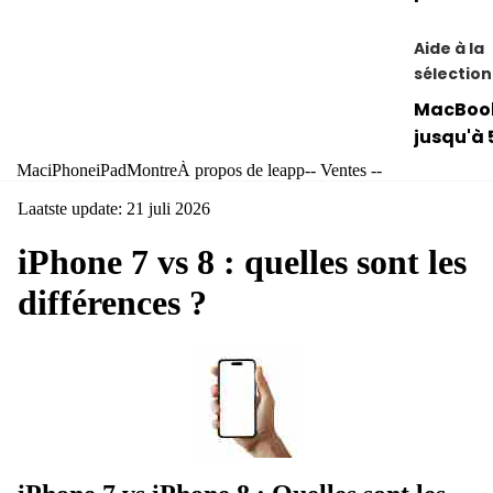
Aide à la
sélection
MacBoo
jusqu'à 
euros
Mac
iPhone
iPad
Montre
À propos de leapp
-- Ventes --
Conseils
Laatste update: 21 juli 2026
astuces
iPhone 7 vs 8 : quelles sont les
pour
MacBoo
différences ?
Conseils
astuces
pour iM
Accessoi
Mac
Clavier