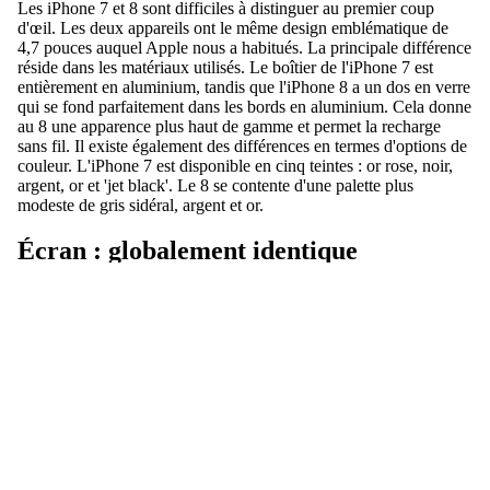
Les iPhone 7 et 8 sont difficiles à distinguer au premier coup
d'œil. Les deux appareils ont le même design emblématique de
4,7 pouces auquel Apple nous a habitués. La principale différence
réside dans les matériaux utilisés. Le boîtier de l'iPhone 7 est
entièrement en aluminium, tandis que l'iPhone 8 a un dos en verre
qui se fond parfaitement dans les bords en aluminium. Cela donne
au 8 une apparence plus haut de gamme et permet la recharge
sans fil. Il existe également des différences en termes d'options de
couleur. L'iPhone 7 est disponible en cinq teintes : or rose, noir,
argent, or et 'jet black'. Le 8 se contente d'une palette plus
modeste de gris sidéral, argent et or.
Écran : globalement identique
En ce qui concerne l'écran, les différences sont minimes. Les
iPhone 7 et 8 sont tous deux équipés d'un écran LCD de 4,7
pouces avec une résolution de 1334 x 750 pixels. La seule
différence notable est l'ajout de la technologie TrueTone sur le 8.
Celle-ci ajuste dynamiquement les couleurs en fonction de la
lumière ambiante pour un rendu naturel dans toutes les conditions
d'éclairage. Une amélioration subtile, mais très agréable au
quotidien.
Appareil photo : de petites avancées