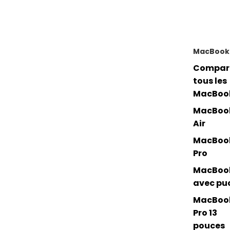
MacBook
Compar
tous les
MacBoo
MacBoo
Air
MacBoo
Pro
MacBoo
avec pu
MacBoo
Pro 13
pouces