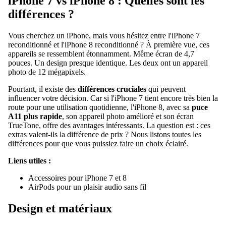
iPhone 7 vs iPhone 8 : Quelles sont les
différences ?
Housses
pour
Vous cherchez un iPhone, mais vous hésitez entre l'
iPhone 7
MacBoo
reconditionné
et l'
iPhone 8 reconditionné
? À première vue, ces
appareils se ressemblent étonnamment. Même écran de 4,7
pouces. Un design presque identique. Les deux ont un appareil
À vendre
photo de 12 mégapixels.
Vendez
Pourtant, il existe des
différences cruciales
qui peuvent
votre
influencer votre décision. Car si l'iPhone 7 tient encore très bien la
route pour une utilisation quotidienne, l'iPhone 8, avec sa
puce
Macboo
A11 plus rapide
, son appareil photo amélioré et son écran
Vendez
TrueTone, offre des avantages intéressants. La question est : ces
extras valent-ils la différence de prix ? Nous listons toutes les
votre i
différences pour que vous puissiez faire un choix éclairé.
Vendez 
Liens utiles :
accesso
Accessoires pour iPhone 7 et 8
AirPods pour un plaisir audio sans fil
Design et matériaux