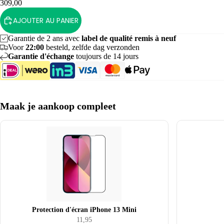
309,00
iMac 27
AJOUTER AU PANIER
pouces
Garantie de 2 ans avec
label de qualité remis à neuf
Voor
22:00
besteld, zelfde dag verzonden
Aide à la
Garantie d'échange
toujours de 14 jours
sélection
MacBoo
jusqu'à 
euros
Maak je aankoop compleet
Conseils
astuces
pour
MacBoo
Conseils
astuces
pour iM
Protection d'écran iPhone 13 Mini
11,95