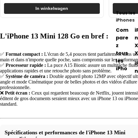
Accessoi
Mac
In winkelwagen
Tous les
Clavier
iPhones
Housses
Com
i
L'iPhone 13 Mini 128 Go en bref :
pour
pare
n
MacBoo
z
X
tous
X
✅
Format compact :
L'écran de 5,4 pouces tient parfaitement dans un
À vendre
main et dans n'importe quelle poche, sans compromis sur les performan
les
i
✅
Processeur rapide :
La puce A15 Bionic assure un multitâche fluid
iPho
Vendez
n
applications rapides et une retouche photo sans problème.
nes
✅
Système de caméra :
Double appareil photo 12MP avec objectif ult
votre
2
angle et mode Cinématique pour de belles photos et des vidéos d'allure
Macboo
iPho
e
professionnelle.
❌
Petit écran :
Ceux qui regardent beaucoup de Netflix, jouent intens
ne
2
Vendez
éditent de gros documents seraient mieux avec un iPhone 13 ou iPhon
Pro
votre i
standard.
et
Vendez 
Pro
accesso
Max
Spécifications et performances de l'iPhone 13 Mini
iPho