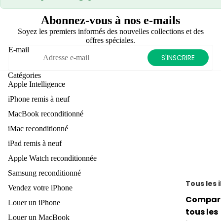
sélec
e
tion
Abonnez-vous à nos e-mails
A
Soyez les premiers informés des nouvelles collections et des
Meill
e
offres spéciales.
eure
E-mail
S'INSCRIRE
s
vent
Catégories
es
Apple Intelligence
u
Meill
iPhone remis à neuf
p
eur
i
MacBook reconditionné
app
iMac reconditionné
areil
P
iPad remis à neuf
phot
e
Apple Watch reconditionnée
o
u
Samsung reconditionné
Gra
d
Tous les 
Vendez votre iPhone
nd
Compar
espa
Louer un iPhone
tous les
ce
Louer un MacBook
g