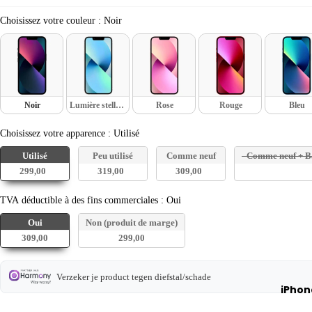
MacBoo
Pro 13
Choisissez votre couleur
Choisissez votre couleur
:
Noir
pouces
MacBoo
Pro 14
pouces
Noir
Lumière stellaire
Rose
Rouge
Bleu
Louer un
Choisissez votre apparence
MacBoo
Choisissez votre apparence
:
Utilisé
Utilisé
Peu utilisé
Comme neuf
Comme neuf + Ba
iMac
299,00+
319,00+
309,00+
Compar
TVA déductible à des fins co
TVA déductible à des fins commerciales
:
Oui
tous les
Oui
Non (produit de marge)
iMac
309,00
299,00
iMac 21,
pouces
Verzeker je product tegen diefstal/schade
iMac 24
iPhon
pouces