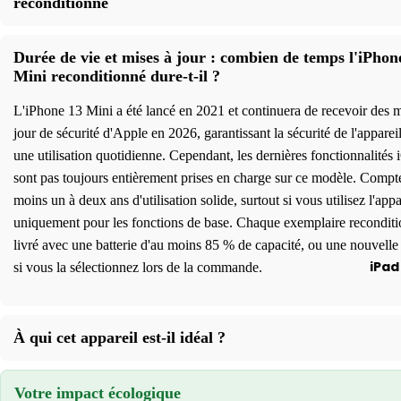
reconditionné
ne 17
iPho
Durée de vie et mises à jour : combien de temps l'iPhon
ne 16
Mini reconditionné dure-t-il ?
iPho
L'iPhone 13 Mini a été lancé en 2021 et continuera de recevoir des m
ne 15
jour de sécurité d'Apple en 2026, garantissant la sécurité de l'apparei
iPho
une utilisation quotidienne. Cependant, les dernières fonctionnalités
ne 14
sont pas toujours entièrement prises en charge sur ce modèle. Compt
iPho
moins un à deux ans d'utilisation solide, surtout si vous utilisez l'appa
ne 13
uniquement pour les fonctions de base. Chaque exemplaire reconditi
livré avec une batterie d'au moins 85 % de capacité, ou une nouvelle 
iPho
iPad
si vous la sélectionnez lors de la commande.
ne 12
iPho
ne 11
À qui cet appareil est-il idéal ?
Aide
A
à la
s
Votre impact écologique