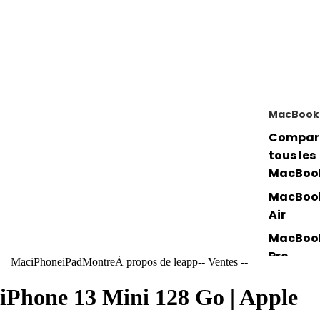
MacBook
Compar
tous les
MacBoo
MacBoo
Air
MacBoo
Pro
Mac
iPhone
iPad
Montre
À propos de leapp
-- Ventes --
MacBoo
iPhone 13 Mini 128 Go
| Apple
avec pu