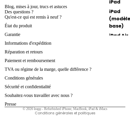
iPad
de
s
Blog, mises à jour, trucs et astuces
rang
iPad
Des questions ?
Qu'est-ce qui est remis à neuf ?
eme
(modèle
e
nt
base)
État du produit
A
Gra
Garantie
iPad Air
nd
Informations d'expédition
iPad Min
écra
Réparation et retours
iPad Pro
n
Paiement et remboursement
Politique de remboursement
iPho
TVA ou régime de la marge, quelle différence ?
Aide à la
Politique de confidentialité
nes
sélection
Conditions générales
Conditions d’utilisation
jusq
Meilleur
Sécurité et confidentialité
u'à
Politique d’expédition
ventes
300
Souhaitez-vous travailler avec nous ?
Mentions légales
Facile à
Coordonnées
Truc
Presse
emporte
© 2026
leapp - Refurbished iPhone, MacBook, iPad & iMacs
s et
Conditions générales et politiques
avec vo
astu
ces
Beauco