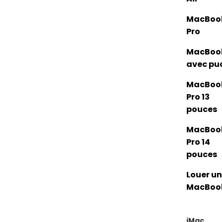
MacBoo
Pro
MacBoo
avec pu
MacBoo
Pro 13
pouces
MacBoo
Pro 14
pouces
Louer un
MacBoo
iMac