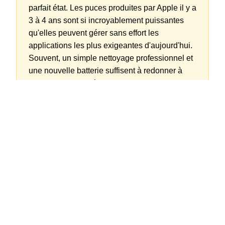
parfait état. Les puces produites par Apple il y a
3 à 4 ans sont si incroyablement puissantes
qu'elles peuvent gérer sans effort les
applications les plus exigeantes d'aujourd'hui.
Souvent, un simple nettoyage professionnel et
une nouvelle batterie suffisent à redonner à
l'appareil des années de performances comme
neuf. La durée de vie du matériel est
artificiellement raccourcie par la mentalité du
consommateur, et non par la technologie elle-
iPhon
même. Chez leapp, nous brisons cette illusion.
Qu'est-ce que le
reconditionné VRAIMENT ?