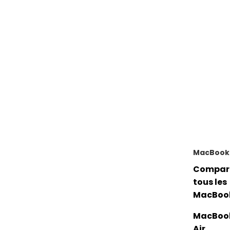
MacBook
Compar
tous les
MacBoo
MacBoo
Air