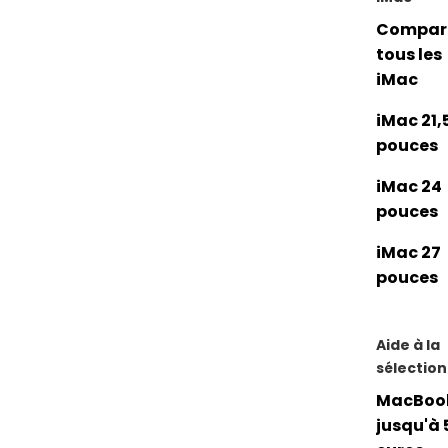
Compar
tous les
iMac
iMac 21,
pouces
iMac 24
pouces
iMac 27
pouces
Aide à la
sélection
MacBoo
jusqu'à 