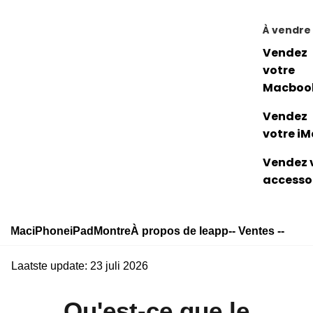
À vendre
Vendez
votre
Macboo
Vendez
votre i
Vendez 
accesso
Mac
iPhone
iPad
Montre
À propos de leapp
-- Ventes --
Laatste update: 23 juli 2026
Qu'est-ce que le