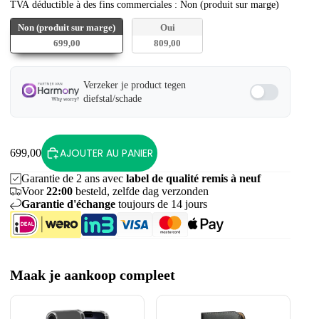
TVA dédu
TVA déductible à des fins commerciales
:
Non (produit sur marge)
Non (produit sur marge)
Oui
699,00
809,00
Verzeker je product tegen
diefstal/schade
AJOUTER AU PANIER
699,00
Garantie de 2 ans avec
label de qualité remis à neuf
Voor
22:00
besteld, zelfde dag verzonden
Garantie d'échange
toujours de 14 jours
Maak je aankoop compleet