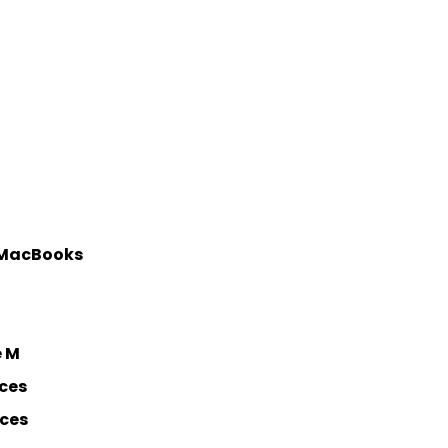
 MacBooks
e M
ces
ces