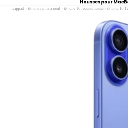
Housses pour MacB
leapp.nl
›
iPhone remis à neuf
›
iPhone 16 reconditionné
›
iPhone 16 1
À vendre
Vendez votre Macb
Vendez votre iMac
Vendez vos accesso