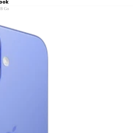
ook
28 Go
ook
ires