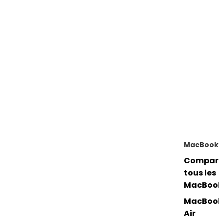
MacBook
Compar
tous les
MacBoo
MacBoo
Air