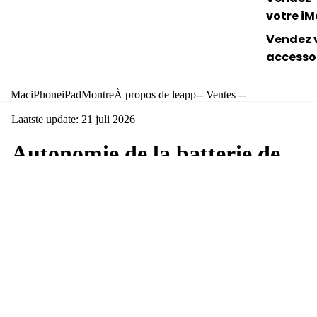
votre i
Vendez 
accesso
Mac
iPhone
iPad
Montre
À propos de leapp
-- Ventes --
Laatste update: 21 juli 2026
Autonomie de la batterie de
l'iPad au fil des ans : de 10 à
24 heures par modèle