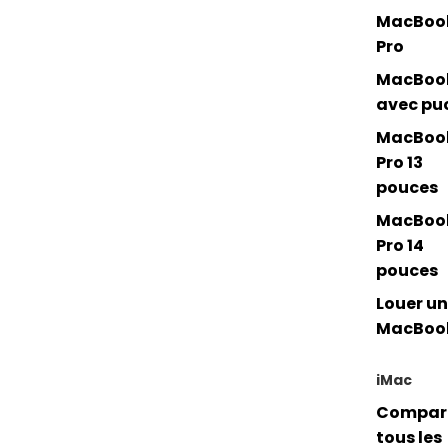
MacBoo
Pro
MacBoo
avec pu
MacBoo
Pro 13
pouces
MacBoo
Pro 14
pouces
Louer un
MacBoo
iMac
Compar
tous les