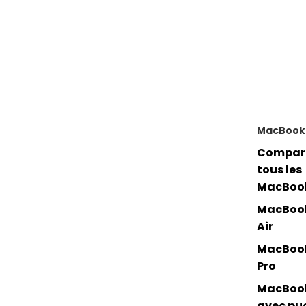
MacBook
Compar
tous les
MacBoo
MacBoo
Air
MacBoo
Pro
MacBoo
avec pu