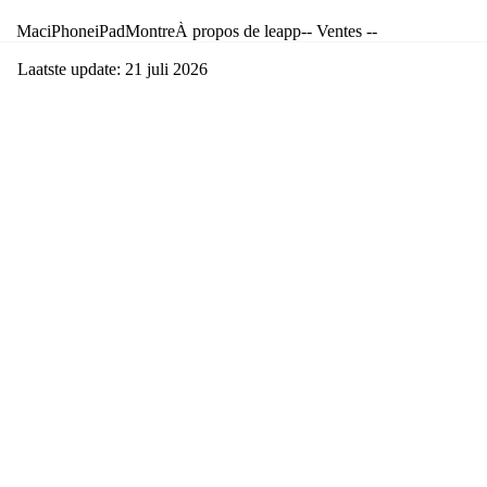
Mac
iPhone
iPad
Montre
À propos de leapp
-- Ventes --
Laatste update: 21 juli 2026
iPhone 15 reconditionné :
pourquoi c'est le choix de
smartphone le plus intelligent
Pourquoi un iPhone 15 reconditionné
est le choix intelligent
Encore un nouvel iPhone. Encore mille euros de moins dans votre
porte-monnaie. L'éternel dilemme : suivre les dernières