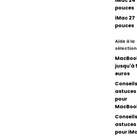
iMac 24
pouces
iMac 27
pouces
Aide à la
sélection
MacBoo
jusqu'à 
euros
Conseils
astuces
pour
MacBoo
Conseils
astuces
pour iM