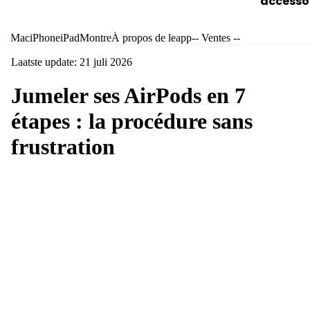
accesso
Mac
iPhone
iPad
Montre
À propos de leapp
-- Ventes --
Laatste update: 21 juli 2026
Jumeler ses AirPods en 7
étapes : la procédure sans
frustration
Connecter des AirPods : pourquoi cela
échoue souvent