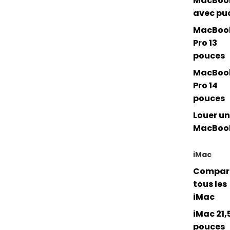
MacBoo
avec pu
MacBoo
Pro 13
pouces
MacBoo
Pro 14
pouces
Louer un
MacBoo
iMac
Compar
tous les
iMac
iMac 21,
pouces