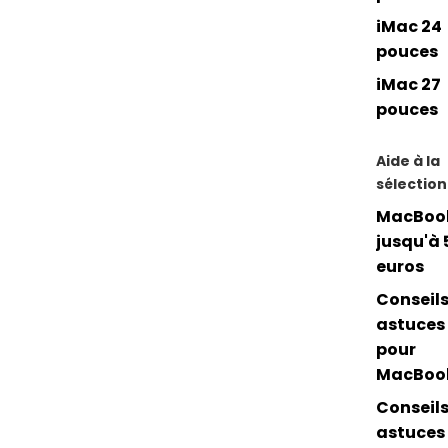
iMac 24
pouces
iMac 27
pouces
Aide à la
sélection
MacBoo
jusqu'à 
euros
Conseils
astuces
pour
MacBoo
Conseils
astuces