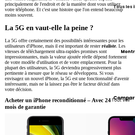
tous les
Pro
principalement de l'endroit et de la manière dont vous utilisez
Tous les 
votre téléphone. Et c'est une histoire que l'on entend beaucoup
iMac
et
moins souvent.
Compar
Pro
iMac 21,
tous les
Max
La 5G en vaut-elle la peine ?
pouces
iPad
iPho
iMac 24
La 5G offre certainement des possibilités intéressantes pour les
iPad
ne 17
pouces
utilisateurs d'iPhone, mais il est important de rester
réaliste
. Les
(modèle
Montr
vitesses de téléchargement ultra-rapides promises sont
iPho
iMac 27
base)
impressionnantes, mais la valeur ajoutée réelle dépend fortement
ne 16
pouces
de votre modèle d'utilisation et de votre emplacement. Pour la
iPad Air
plupart des utilisateurs, la 5G deviendra progressivement plus
iPho
pertinente à mesure que le réseau se développera. Si vous
iPad Min
ne 15
Aide à la
envisagez un nouvel iPhone, la 5G est une fonctionnalité d'avenir
intéressante, mais ne la laissez pas être le facteur décisif dans
sélection
iPad Pro
iPho
votre décision.
MacBoo
ne 14
Compar
Acheter un iPhone reconditionné – Avec 24
Tout voir
Aide à la
jusqu'à 
iPho
toutes l
mois de garantie
sélection
euros
ne 13
montre
Meilleur
Conseils
iPho
Vendez
ventes
astuces
ne 12
votre Ap