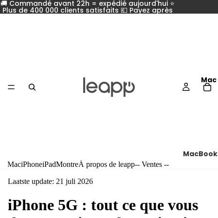
🚚 Commandé avant 22h = expédié aujourd'hui ⭐
Plus de 400 000 clients satisfaits 💶 Payez après
Mac
MacBook
Mac
iPhone
iPad
Montre
À propos de leapp
-- Ventes --
Compar
tous les
Laatste update: 21 juli 2026
MacBoo
iPhone 5G : tout ce que vous
MacBoo