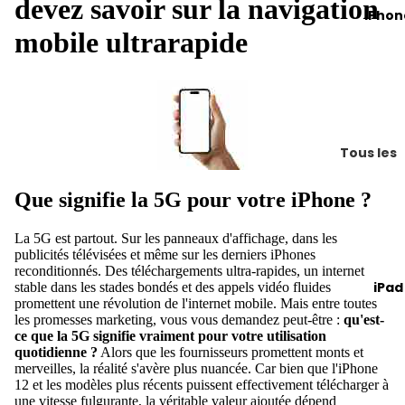
devez savoir sur la navigation
Air
iPhon
mobile ultrarapide
MacBoo
Pro
MacBoo
avec pu
MacBoo
Tous les
Pro 13
iPhones
pouces
Que signifie la 5G pour votre iPhone ?
Com
i
MacBoo
pare
n
Pro 14
La 5G est partout. Sur les panneaux d'affichage, dans les
z
X
publicités télévisées et même sur les derniers
iPhones
pouces
tous
X
reconditionnés
. Des téléchargements ultra-rapides, un internet
iPad
stable dans les stades bondés et des appels vidéo fluides
Louer un
les
i
promettent une révolution de l'internet mobile. Mais entre toutes
MacBoo
iPho
les promesses marketing, vous vous demandez peut-être :
qu'est-
n
ce que la 5G signifie vraiment pour votre utilisation
nes
2
quotidienne ?
Alors que les fournisseurs promettent monts et
iMac
iPho
e
merveilles, la réalité s'avère plus nuancée. Car bien que l'
iPhone
12
et les modèles plus récents puissent effectivement télécharger à
Compar
ne
2
une vitesse fulgurante, la véritable valeur ajoutée dépend