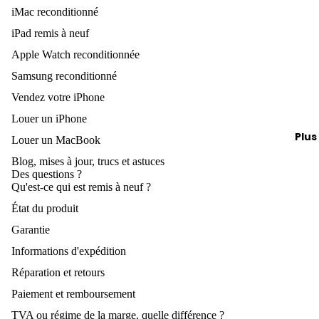
o
trucs et
u
Vendez
iMac reconditionné
iPad
astuces
Gra
d
votre i
iPad remis à neuf
Chargeu
nd
Vendez 
Apple Watch reconditionnée
Câbles
espa
accesso
Samsung reconditionné
ce
AirPods
g
de
Vendez votre iPhone
s
rang
Louer un iPhone
À vendre
eme
Plus
Louer un MacBook
Vendez
e
nt
votre iP
Blog, mises à jour, trucs et astuces
A
Gra
Des questions ?
Vendez
Qu'est-ce qui est remis à neuf ?
nd
votre
État du produit
écra
iPhone
n
Garantie
Vends t
iPho
Informations d'expédition
Apple
nes
Réparation et retours
Watch
jusq
Paiement et remboursement
Politique de remboursement
Vendez
u'à
TVA ou régime de la marge, quelle différence ?