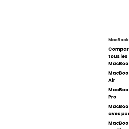
MacBook
Compar
tous les
MacBoo
MacBoo
Air
MacBoo
Pro
MacBoo
avec pu
MacBoo