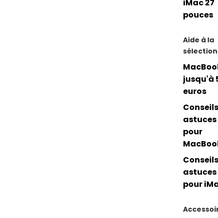
iMac 27
pouces
Aide à la
sélection
MacBoo
jusqu'à 
euros
Conseils
astuces
pour
MacBoo
Conseils
astuces
pour iM
Accessoi