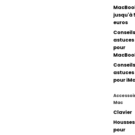
MacBoo
jusqu'à 
euros
Conseils
astuces
pour
MacBoo
Conseils
astuces
pour iM
Accessoi
Mac
Clavier
Housses
pour