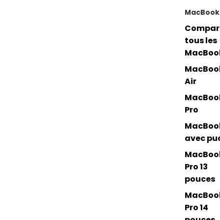
MacBook
Compar
tous les
MacBoo
MacBoo
Air
MacBoo
Pro
MacBoo
avec pu
MacBoo
Pro 13
pouces
MacBoo
Pro 14
pouces