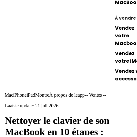
MacBoo
À vendre
Vendez
votre
Macboo
Vendez
votre i
Vendez 
accesso
Mac
iPhone
iPad
Montre
À propos de leapp
-- Ventes --
Laatste update: 21 juli 2026
Nettoyer le clavier de son
MacBook en 10 étapes :