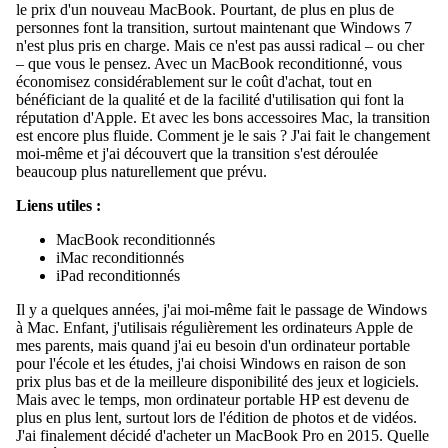
le prix d'un nouveau MacBook. Pourtant, de plus en plus de
Mac
personnes font la transition, surtout maintenant que Windows 7
n'est plus pris en charge. Mais ce n'est pas aussi radical – ou cher
Clavier
– que vous le pensez. Avec un
MacBook reconditionné
, vous
économisez considérablement sur le coût d'achat, tout en
Housses
bénéficiant de la qualité et de la facilité d'utilisation qui font la
pour
réputation d'Apple. Et avec les bons
accessoires Mac
, la transition
MacBoo
est encore plus fluide. Comment je le sais ? J'ai fait le changement
moi-même et j'ai découvert que la transition s'est déroulée
beaucoup plus naturellement que prévu.
À vendre
Liens utiles :
Vendez
MacBook reconditionnés
votre
iMac reconditionnés
Macboo
iPad reconditionnés
Vendez
Il y a quelques années, j'ai moi-même fait le passage de Windows
votre i
à Mac. Enfant, j'utilisais régulièrement les ordinateurs Apple de
mes parents, mais quand j'ai eu besoin d'un ordinateur portable
Vendez 
pour l'école et les études, j'ai choisi Windows en raison de son
prix plus bas et de la meilleure disponibilité des jeux et logiciels.
accesso
Mais avec le temps, mon ordinateur portable HP est devenu de
plus en plus lent, surtout lors de l'édition de photos et de vidéos.
J'ai finalement décidé d'acheter un MacBook Pro en 2015. Quelle