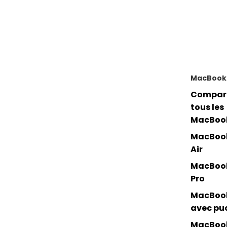
MacBook
Compar
tous les
MacBoo
MacBoo
Air
MacBoo
Pro
MacBoo
avec pu
MacBoo