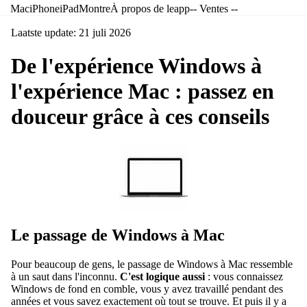
Mac
iPhone
iPad
Montre
À propos de leapp
-- Ventes --
iMac 27
pouces
Laatste update: 21 juli 2026
De l'expérience Windows à
Aide à la
sélection
l'expérience Mac : passez en
MacBoo
douceur grâce à ces conseils
jusqu'à 
euros
Conseils
astuces
pour
MacBoo
Le passage de Windows à Mac
Conseils
astuces
Pour beaucoup de gens, le passage de Windows à Mac ressemble
pour iM
à un saut dans l'inconnu.
C'est logique aussi
: vous connaissez
Windows de fond en comble, vous y avez travaillé pendant des
années et vous savez exactement où tout se trouve. Et puis il y a
Accessoi