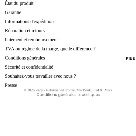
o
trucs et
État du produit
u
Vendez
iPad
astuces
Gra
d
votre i
Garantie
Chargeu
nd
Informations d'expédition
Vendez 
Câbles
espa
accesso
Réparation et retours
ce
AirPods
g
Paiement et remboursement
de
Politique de remboursement
s
TVA ou régime de la marge, quelle différence ?
rang
Politique de confidentialité
À vendre
eme
Conditions générales
Plus
Conditions d’utilisation
Vendez
e
nt
Sécurité et confidentialité
Politique d’expédition
votre iP
A
Gra
Souhaitez-vous travailler avec nous ?
Mentions légales
Vendez
nd
Coordonnées
Presse
votre
écra
© 2026
leapp - Refurbished iPhone, MacBook, iPad & iMacs
iPhone
Conditions générales et politiques
n
Vends t
iPho
Apple
nes
Watch
jusq
Vendez
u'à