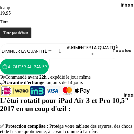
Air
iPhon
leapp
MacBoo
19,95
Pro
Titre
Titre
MacBoo
Titre par défaut
avec pu
MacBoo
AUGMENTER LA QUANTITÉ
Tous les
DIMINUER LA QUANTITÉ
Pro 13
iPhones
pouces
AJOUTER AU PANIER
Com
i
MacBoo
pare
n
Commandé avant
22h
, expédié le jour même
Pro 14
z
X
Garantie d'échange
toujours de 14 jours
pouces
tous
X
iPad
Louer un
les
i
L'étui rotatif pour iPad Air 3 et Pro 10,5"
MacBoo
iPho
n
2017 en un coup d'œil :
nes
2
iMac
iPho
e
✅
Protection complète :
Protège votre tablette des rayures, des chocs
Compar
ne
2
et de l'usure quotidienne, à l'avant comme à l'arrière.