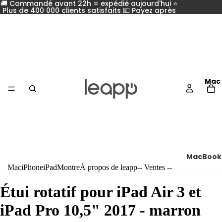
🚚 Commandé avant 22h = expédié aujourd'hui ⭐
Plus de 400 000 clients satisfaits 💶 Payez après
Mac
MacBook
Mac
iPhone
iPad
Montre
À propos de leapp
-- Ventes --
Compar
tous les
Étui rotatif pour iPad Air 3 et
MacBoo
iPad Pro 10,5" 2017 - marron
MacBoo