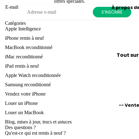
pour
Facile à
offres spéciales.
Watch
iPho
E-mail
À propos d
MacBoo
emporte
S'INSCRIRE
ne 11
Conseils
avec vo
Conseils
astuces
Catégories
astuces
Beauco
pour Ap
Apple Intelligence
Aide
A
pour iM
de
Watch
à la
s
iPhone remis à neuf
rangem
sélec
e
MacBook reconditionné
Accessoi
tion
iPads
A
Tout sur
Mac
iMac reconditionné
jusqu'à 
Meill
e
recondi
iPad remis à neuf
Clavier
EUR
eure
né
Apple Watch reconditionnée
s
Housses
Central
Label de
vent
pour
Samsung reconditionné
électriq
qualité
es
MacBoo
Vendez votre iPhone
u
Conseils
remis à 
Meill
p
Louer un iPhone
astuces
-- Vente
Conditi
À vendre
eur
i
pour iP
Louer un MacBook
du prod
app
Vendez
Blog, mises à jour, trucs et astuces
Garanti
areil
votre
Des questions ?
Accessoi
P
phot
Qu'est-ce qui est remis à neuf ?
Macboo
Mises à 
e
Étuis po