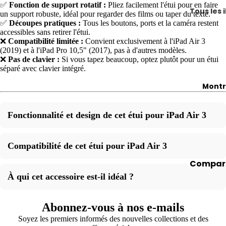
tous les
Pro
✅
Fonction de support rotatif :
Pliez facilement l'étui pour en faire
Tous les 
un support robuste, idéal pour regarder des films ou taper du texte.
iMac
et
✅
Découpes pratiques :
Tous les boutons, ports et la caméra restent
Compar
Pro
accessibles sans retirer l'étui.
iMac 21,
tous les
❌
Compatibilité limitée :
Convient exclusivement à l'iPad Air 3
Max
pouces
(2019) et à l'iPad Pro 10,5" (2017), pas à d'autres modèles.
iPad
iPho
❌
Pas de clavier :
Si vous tapez beaucoup, optez plutôt pour un étui
iMac 24
iPad
séparé avec clavier intégré.
ne 17
pouces
(modèle
Montr
iPho
iMac 27
base)
ne 16
pouces
iPad Air
Fonctionnalité et design de cet étui pour iPad Air 3
iPho
iPad Min
ne 15
Aide à la
sélection
iPad Pro
Compatibilité de cet étui pour iPad Air 3
iPho
MacBoo
ne 14
Compar
Aide à la
jusqu'à 
iPho
toutes l
À qui cet accessoire est-il idéal ?
sélection
euros
ne 13
montre
Meilleur
Conseils
iPho
Vendez
Abonnez-vous à nos e-mails
ventes
astuces
ne 12
votre Ap
Soyez les premiers informés des nouvelles collections et des