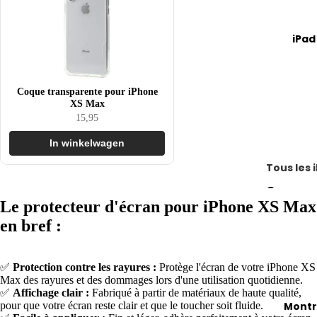
les
iMac
i
iPho
Compar
n
iPad
nes
tous les
2
iMac
iPho
e
ne
2
iMac 21,
Coque transparente pour iPhone
Pro
XS Max
pouces
15,95
et
iMac 24
Pro
In winkelwagen
pouces
Max
Tous les 
iMac 27
iPho
Compar
pouces
ne 17
Le protecteur d'écran pour iPhone XS Max
tous les
iPho
en bref :
iPad
Aide à la
ne 16
sélection
iPad
iPho
MacBoo
(modèle
✅
Protection contre les rayures :
Protège l'écran de votre iPhone XS
ne 15
Max des rayures et des dommages lors d'une utilisation quotidienne.
jusqu'à 
base)
✅
Affichage clair :
Fabriqué à partir de matériaux de haute qualité,
euros
iPho
pour que votre écran reste clair et que le toucher soit fluide.
Montr
iPad Air