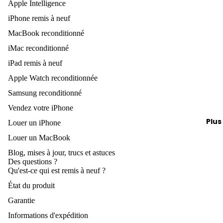
Apple Intelligence
n
Vendez
iPhone remis à neuf
iPho
votre
MacBook reconditionné
nes
iPhone
jusq
iMac reconditionné
Vends t
u'à
iPad remis à neuf
Apple
300
Apple Watch reconditionnée
Watch
Truc
Samsung reconditionné
Vendez
s et
Vendez votre iPhone
votre
astu
Plus
accesso
Louer un iPhone
ces
Apple
pour
Louer un MacBook
iPho
Blog, mises à jour, trucs et astuces
Des questions ?
ne
Qu'est-ce qui est remis à neuf ?
État du produit
À
L
vend
u
Garantie
re
i
Informations d'expédition