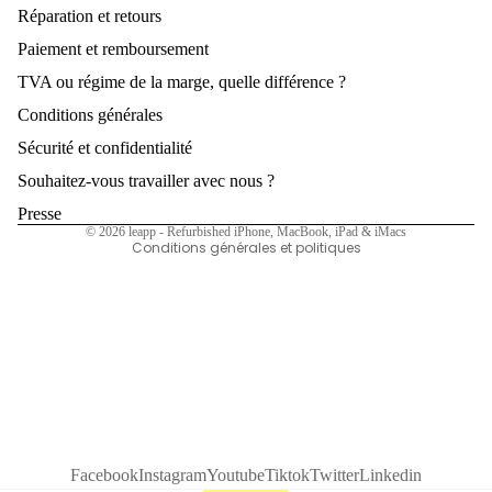
e
Ven
Réparation et retours
0
dez
Paiement et remboursement
Politique de remboursement
p
votr
TVA ou régime de la marge, quelle différence ?
Politique de confidentialité
e
Conditions générales
iPho
Conditions d’utilisation
2
ne
Sécurité et confidentialité
Politique d’expédition
p
Souhaitez-vous travailler avec nous ?
Ven
Mentions légales
dez
Coordonnées
Presse
© 2026
leapp - Refurbished iPhone, MacBook, iPad & iMacs
votr
5
Conditions générales et politiques
e
7
iPad
p
Ven
dez
7
votr
1
e
p
Appl
e
Facebook
Instagram
Youtube
Tiktok
Twitter
Linkedin