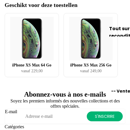
Geschikt voor deze toestellen
Meill
Central
p
votre
eur
électriq
i
Macboo
app
Conseils
Vendez
areil
Tout sur
astuces
P
votre i
phot
recondi
pour iP
e
Vendez 
o
né
u
accesso
Gra
d
Accessoi
Label de
nd
qualité
Étuis po
espa
iPhone XS Max 64 Go
iPhone XS Max 256 Go
remis à 
iPad
vanaf 229,00
vanaf 249,00
ce
g
Conditi
Chargeu
de
s
du prod
rang
Câbles
-- Vente
Garanti
Abonnez-vous à nos e-mails
eme
AirPods
e
Soyez les premiers informés des nouvelles collections et des
nt
Mises à 
offres spéciales.
A
trucs et
Gra
E-mail
À vendre
S'INSCRIRE
astuces
nd
Vendez
écra
Catégories
votre iP