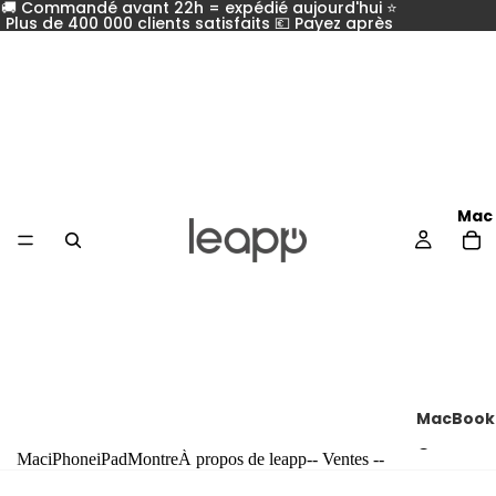
🚚 Commandé avant 22h = expédié aujourd'hui ⭐
Plus de 400 000 clients satisfaits 💶 Payez après
Mac
MacBook
Compar
Mac
iPhone
iPad
Montre
À propos de leapp
-- Ventes --
tous les