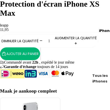
Protection d'écran iPhone XS
MacBoo
MacBoo
Max
Air
MacBoo
leapp
11,95
iPhon
Pro
AUGMENTER LA QUANTITÉ
MacBoo
DIMINUER LA QUANTITÉ
avec pu
MacBoo
AJOUTER AU PANIER
Pro 13
Commandé avant
22h
, expédié le jour même
pouces
Garantie d'échange
toujours de 14 jours
MacBoo
Tous les
Pro 14
iPhones
pouces
Com
i
Maak je aankoop compleet
Louer un
pare
n
MacBoo
z
X
tous
X