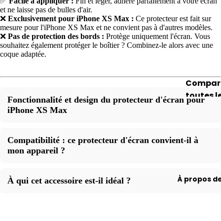
✅
Facile à appliquer :
Fin et léger, adhère parfaitement à votre écran
ne 14
Conseils
iPad Min
et ne laisse pas de bulles d'air.
astuces
iPho
❌
Exclusivement pour iPhone XS Max :
Ce protecteur est fait sur
iPad Pro
mesure pour l'iPhone XS Max et ne convient pas à d'autres modèles.
pour
ne 13
❌
Pas de protection des bords :
Protège uniquement l'écran. Vous
MacBoo
souhaitez également protéger le boîtier ? Combinez-le alors avec une
iPho
Aide à la
coque adaptée.
Conseils
ne 12
sélection
astuces
iPho
Meilleur
Compar
pour iM
ne 11
ventes
toutes l
Fonctionnalité et design du protecteur d'écran pour
montre
Facile à
Accessoi
iPhone XS Max
Aide
A
emporte
Mac
Vendez
à la
s
avec vo
votre Ap
Clavier
sélec
e
Compatibilité : ce protecteur d'écran convient-il à
Watch
Beauco
tion
mon appareil ?
Housses
A
de
Meill
Conseils
pour
e
rangem
eure
astuces
MacBoo
À propos d
À qui cet accessoire est-il idéal ?
s
pour Ap
iPads
vent
Watch
jusqu'à 
À vendre
es
EUR
u
Vendez