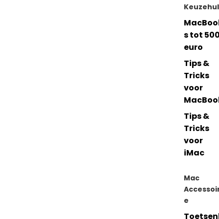
Keuzehu
MacBoo
s tot 50
euro
Tips &
Tricks
voor
MacBoo
Tips &
Tricks
voor
iMac
Mac
Accessoi
e
Toetsen