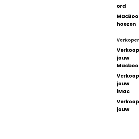
ord
MacBoo
hoezen
Verkope
Verkoop
jouw
Macboo
Verkoop
jouw
iMac
Verkoop
jouw
accesso
res