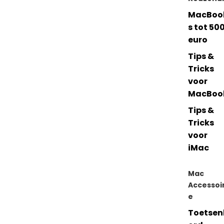
MacBoo
s tot 50
euro
Tips &
Tricks
voor
MacBoo
Tips &
Tricks
voor
iMac
Mac
Accessoi
e
Toetsen