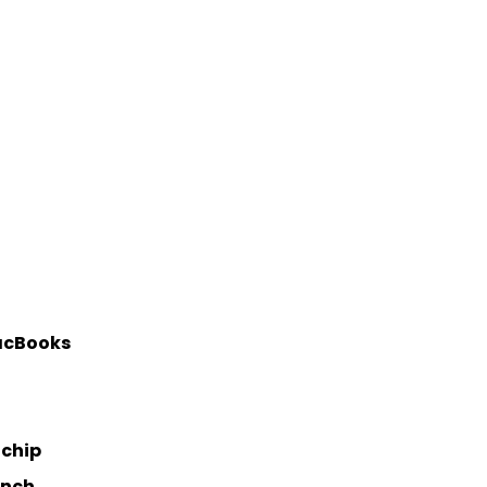
MacBooks
chip
inch