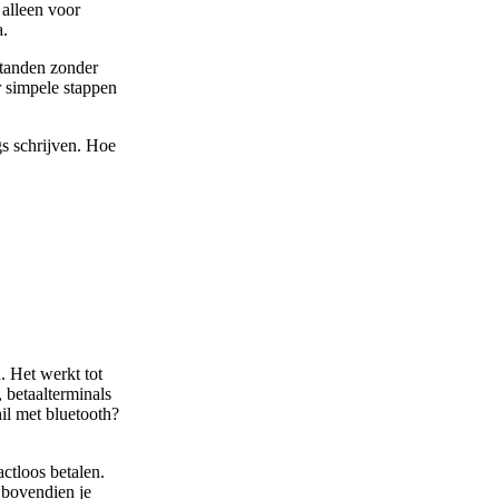
alleen voor
a.
standen zonder
r simpele stappen
gs schrijven. Hoe
 Het werkt tot
 betaalterminals
il met bluetooth?
ctloos betalen.
 bovendien je