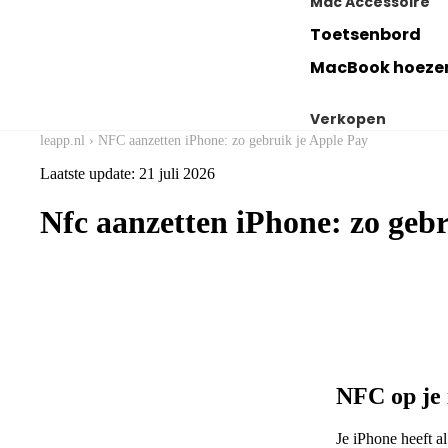
Mac Accessoire
Toetsenbord
MacBook hoeze
Verkopen
leapp.nl
›
NFC aanzetten iPhone: zo gebruik je Apple Pay
Verkoop jouw 
Laatste update: 21 juli 2026
Verkoop jouw i
Nfc aanzetten iPhone: zo gebr
Verkoop jouw a
NFC op je 
Je iPhone heeft a