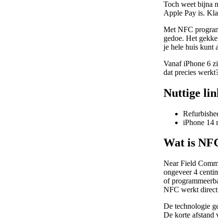
Toch weet bijna 
Apple Pay is. Kla
Met NFC programm
gedoe. Het gekke 
je hele huis kunt
Vanaf iPhone 6 zi
dat precies werkt?
Nuttige lin
Refurbished
iPhone 14
Wat is NFC
Near Field Commun
ongeveer 4 centim
of programmeerbar
NFC werkt direct
De technologie ge
De korte afstand 