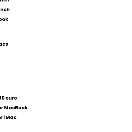
inch
ook
Macs
00 euro
oor MacBook
or iMac