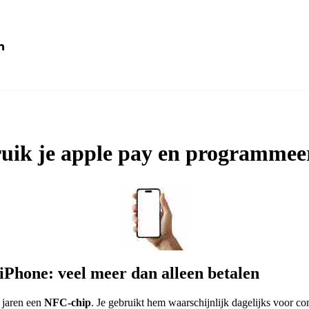
n
Macbook
Mac
uik je apple pay en programmeer
ccessoires
iPhone: veel meer dan alleen betalen
l jaren een
NFC-chip
. Je gebruikt hem waarschijnlijk dagelijks voor con