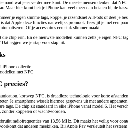
niemand wat je er verder mee kunt. De meeste mensen denken dat NFC 
ar. Maar hier komt het: je iPhone kan veel meer dan betalen bij de kass
eer je eigen slimme tags, koppel je razendsnel
AirPods
of deel je be
is dat Apple deze functies nauwelijks promoot. Terwijil je met een paa
 automatiseren. Of je
accessoires
een stuk slimmer maakt.
t die chip erin. En de nieuwste modellen kunnen zelfs je eigen NFC-ta
 Dat leggen we je stap voor stap uit.
ks
 iPhone collectie
 modellen met NFC
 precies?
ication, kortweg NFC, is draadloze technologie voor korte afstanden.
eter. Je smartphone wisselt hiermee gegevens uit met andere apparaten,
e tags. De chip zit standaard in elke iPhone vanaf model 6. Het versch
, zonder koppelen of wachtwoorden.
bruikt radiofrequenties van 13,56 MHz. Dit maakt het veilig voor conta
voorkomt dat anderen meekijken. Bij Apple Pay versleutelt het systeem