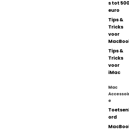
s tot 50
euro
Tips &
Tricks
voor
MacBoo
Tips &
Tricks
voor
iMac
Mac
Accessoi
e
Toetsen
ord
MacBoo