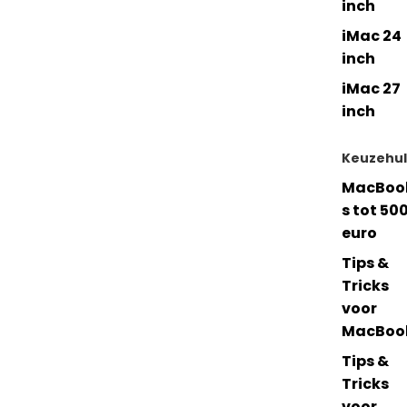
inch
iMac 24
inch
iMac 27
inch
Keuzehu
MacBoo
s tot 50
euro
Tips &
Tricks
voor
MacBoo
Tips &
Tricks
voor