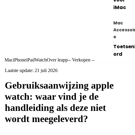
iMac
Mac
Accessoi
e
Toetsen
ord
Mac
iPhone
iPad
Watch
Over leapp
-- Verkopen --
MacBoo
Laatste update: 21 juli 2026
hoezen
Gebruiksaanwijzing apple
Verkope
watch: waar vind je de
Verkoop
jouw
handleiding als deze niet
Macboo
wordt meegeleverd?
Verkoop
jouw