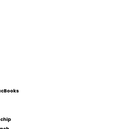
MacBooks
chip
inch