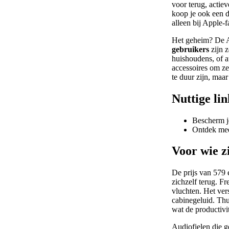
voor terug, actie
koop je ook een 
alleen bij Apple-
Het geheim? De A
gebruikers
zijn z
huishoudens, of a
accessoires
om ze 
te duur zijn, maa
Nuttige lin
Bescherm je
Ontdek mee
Voor wie z
De prijs van 579 
zichzelf terug. F
vluchten. Het ver
cabinegeluid. Thu
wat de productivi
Audiofielen die g