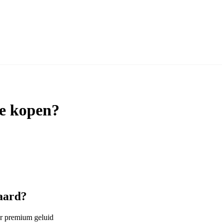
te kopen?
waard?
er premium geluid