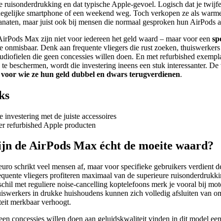
ve ruisonderdrukking en dat typische Apple-gevoel. Logisch dat je twijfe
degelijke smartphone of een weekend weg. Toch verkopen ze als warme
fanaten, maar juist ook bij mensen die normaal gesproken hun
AirPods
a
irPods Max zijn niet voor iedereen het geld waard – maar voor een
sp
e onmisbaar. Denk aan frequente vliegers die rust zoeken, thuiswerkers
udiofielen die geen concessies willen doen. En met refurbished exempl
te beschermen, wordt die investering ineens een stuk interessanter. De v
r
voor wie ze hun geld dubbel en dwars terugverdienen
.
ks
 investering met de juiste accessoires
r refurbished Apple producten
ijn de AirPods Max écht de moeite waard?
euro schrikt veel mensen af, maar voor specifieke gebruikers verdient 
requente vliegers profiteren maximaal van de superieure ruisonderdrukki
schil met reguliere noise-cancelling koptelefoons merk je vooral bij mo
iswerkers in drukke huishoudens kunnen zich volledig afsluiten van o
teit merkbaar verhoogt.
een concessies willen doen aan geluidskwaliteit vinden in dit model ee