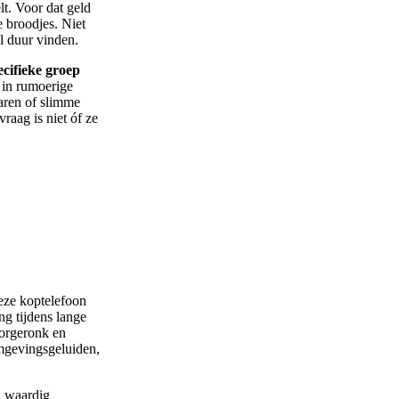
lt. Voor dat geld
 broodjes. Niet
l duur vinden.
ecifieke groep
 in rumoerige
aren of slimme
raag is niet óf ze
deze koptelefoon
ng tijdens lange
torgeronk en
mgevingsgeluiden,
n waardig