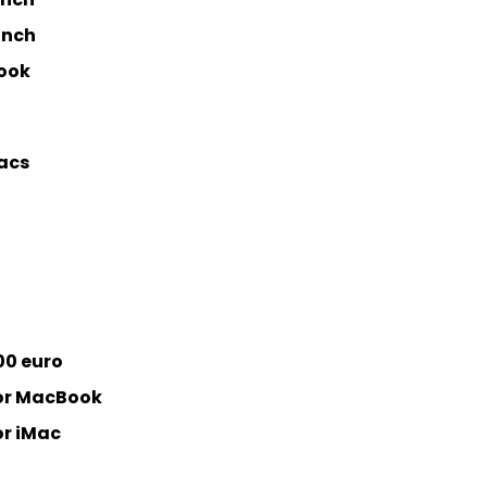
inch
ook
Macs
00 euro
oor MacBook
or iMac