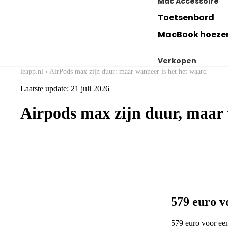
Mac Accessoire
Toetsenbord
MacBook hoeze
Verkopen
leapp.nl
›
AirPods max zijn duur: maar wanneer is het het waard
Verkoop jouw 
Laatste update: 21 juli 2026
Verkoop jouw i
Airpods max zijn duur, maar 
Verkoop jouw a
579 euro v
579 euro voor een