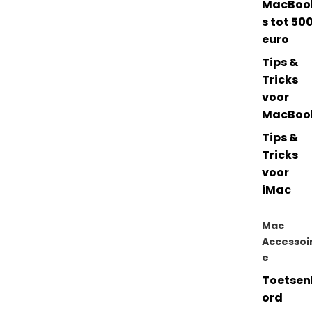
MacBoo
s tot 50
euro
Tips &
Tricks
voor
MacBoo
Tips &
Tricks
voor
iMac
Mac
Accessoi
e
Toetsen
ord