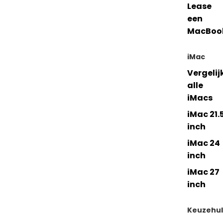
Lease
een
MacBoo
iMac
Vergelij
alle
iMacs
iMac 21.
inch
iMac 24
inch
iMac 27
inch
Keuzehu