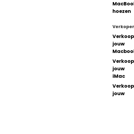
MacBoo
hoezen
Verkope
Verkoop
jouw
Macboo
Verkoop
jouw
iMac
Verkoop
jouw
accesso
res
Mac
iPhone
iPad
Watch
Over leapp
-- Verkopen --