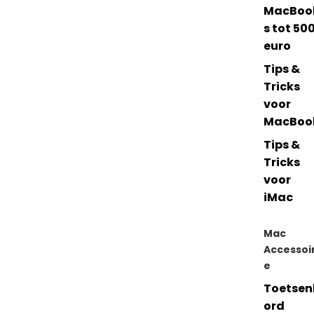
MacBoo
s tot 50
euro
Tips &
Tricks
voor
MacBoo
Tips &
Tricks
voor
iMac
Mac
Accessoi
e
Toetsen
ord