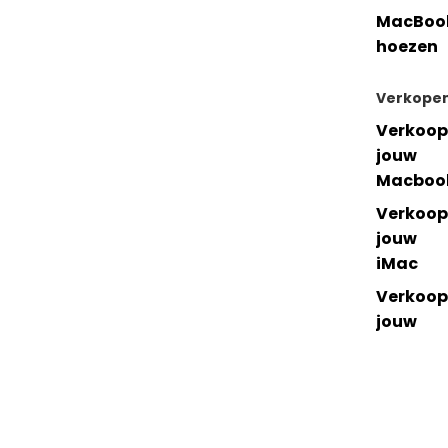
MacBoo
hoezen
Verkope
Verkoop
jouw
Macboo
Verkoop
jouw
iMac
Verkoop
jouw
accesso
res
Mac
iPhone
iPad
Watch
Over leapp
-- Verkopen --