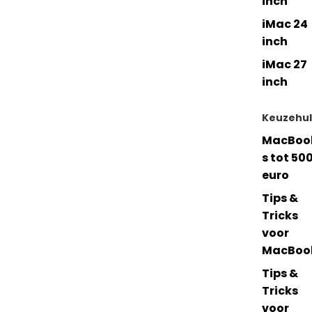
inch
iMac 24
inch
iMac 27
inch
Keuzehu
MacBoo
s tot 50
euro
Tips &
Tricks
voor
MacBoo
Tips &
Tricks
voor