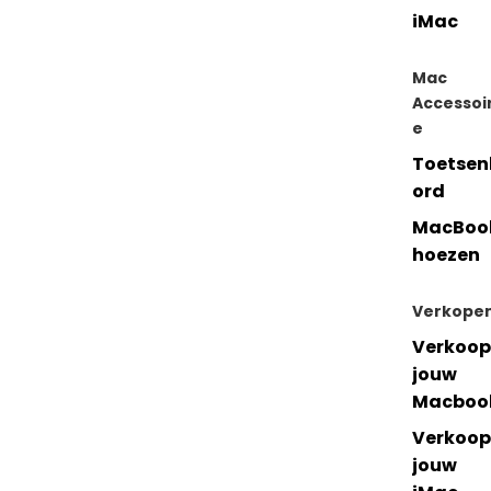
iMac
Mac
Accessoi
e
Toetsen
ord
MacBoo
hoezen
Verkope
Verkoop
jouw
Macboo
Verkoop
jouw