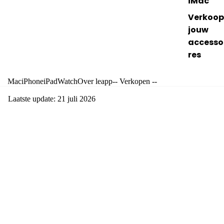
iMac
Verkoop
jouw
accesso
res
Mac
iPhone
iPad
Watch
Over leapp
-- Verkopen --
Laatste update: 21 juli 2026
Truedepth camera werkt niet
meer? deze 5 stappen lossen
het probleem op