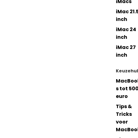
iMacs
iMac 21.
inch
iMac 24
inch
iMac 27
inch
Keuzehu
MacBoo
s tot 50
euro
Tips &
Tricks
voor
MacBoo