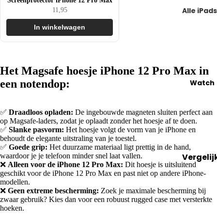
Pro
20
Alle iPads
11,95
iMac
&
0 
Vergelij
Vergelij
Pro
20
In winkelwagen
alle
alle
Ma
2
iPads
iMacs
x
iPad
iMac 21.
iPh
Het Magsafe hoesje iPhone 12 Pro Max in
(basism
inch
one
een notendop:
Watch
del)
17
iMac 24
iPad Air
inch
IPh
✅
Draadloos opladen:
De ingebouwde magneten sluiten perfect aan
one
op Magsafe-laders, zodat je oplaadt zonder het hoesje af te doen.
iPad Min
iMac 27
✅
Slanke pasvorm:
Het hoesje volgt de vorm van je iPhone en
16
inch
iPad Pro
behoudt de elegante uitstraling van je toestel.
✅
Goede grip:
Het duurzame materiaal ligt prettig in de hand,
iPh
waardoor je je telefoon minder snel laat vallen.
Vergelij
one
Keuzehu
Keuzehu
❌
Alleen voor de iPhone 12 Pro Max:
Dit hoesje is uitsluitend
alle
15
geschikt voor de iPhone 12 Pro Max en past niet op andere iPhone-
MacBoo
Bestsell
Watche
modellen.
iPh
s tot 50
rs
❌
Geen extreme bescherming:
Zoek je maximale bescherming bij
Verkoop
zwaar gebruik? Kies dan voor een robuust rugged case met versterkte
one
euro
Handig
hoeken.
jouw
14