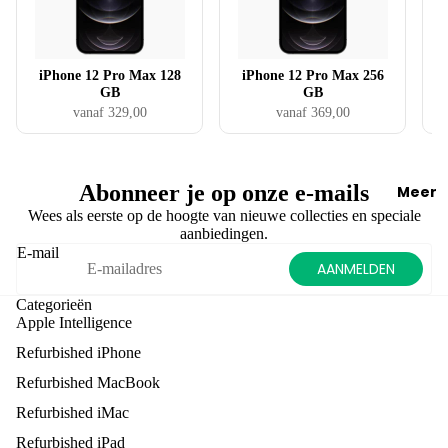
Verkope
Laders
Bes
Updates
tc
te
Verkoop
tips &
Kabels
iP
Ca
jouw
Tricks
AirPods
iPhone 12 Pro Max 128
iPhone 12 Pro Max 256
o
me
Macboo
GB
GB
e
ra
vanaf 329,00
vanaf 369,00
Verkoop
Verkope
H
Gro
jouw
Verkoop
es
te
iMac
jouw
es
ops
Abonneer je op onze e-mails
Meer
Verkoop
iPad
Sc
lag
Wees als eerste op de hoogte van nieuwe collecties en speciale
jouw
aanbiedingen.
Verkoop
ee
Gro
accesso
E-mail
jouw
np
AANMELDEN
ot
res
iPhone
ot
sch
Categorieën
ct
Verkoop
er
Apple Intelligence
rs
jouw
m
Refurbished iPhone
Apple
La
iPh
Refurbished MacBook
Watch
de
one
Refurbished iMac
s
Verkoop
s
Refurbished iPad