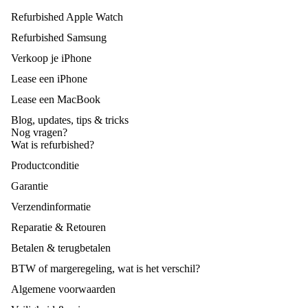
jouw
K
tot
Refurbished Apple Watch
Apple
be
300
accesso
s
Refurbished Samsung
Tip
re
Verkoop je iPhone
Ai
s &
P
Tri
Lease een iPhone
d
cks
Lease een MacBook
voo
Blog, updates, tips & tricks
r
Nog vragen?
Wat is refurbished?
iPh
one
Productconditie
Garantie
Ver
Le
Verzendinformatie
kop
se
Reparatie & Retouren
en
ee
Betalen & terugbetalen
iP
Ver
Terugbetalingsbeleid
on
BTW of margeregeling, wat is het verschil?
koo
Privacybeleid
0-
p
Algemene voorwaarden
Algemene voorwaarden
25
jou