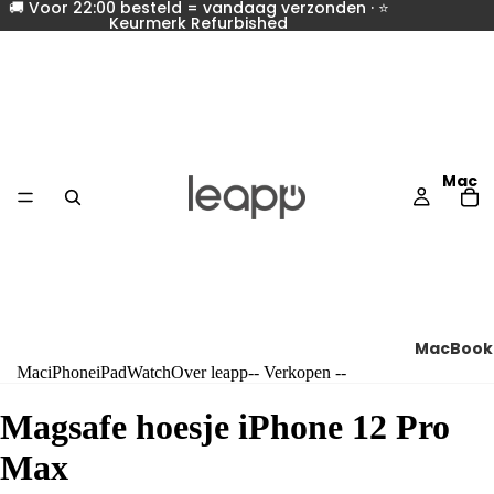
🚚 Voor 22:00 besteld = vandaag verzonden · ⭐
Keurmerk Refurbished
Mac
MacBook
Mac
iPhone
iPad
Watch
Over leapp
-- Verkopen --
Vergelij
alle
Magsafe hoesje iPhone 12 Pro
MacBoo
Max
s