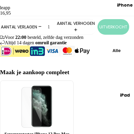
MacBoo
iPhone
leapp
Air
16,95
MacBoo
AANTAL VERHOGEN
UITVERKOCHT
Pro
AANTAL VERLAGEN
MacBoo
Voor
22:00
besteld, zelfde dag verzonden
Altijd 14 dagen
omruil garantie
met M
Alle
chip
iPhones
MacBoo
Ver
iP
Pro 13
Maak je aankoop compleet
geli
on
inch
jk
X,
MacBoo
alle
XR
Pro 14
iPad
iPh
en
inch
one
XS
Lease
s
iP
een
iPh
on
MacBoo
one
SE
Screenprotector iPhone 12 Pro Max