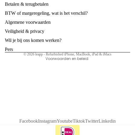
Betalen & terugbetalen
pe
w
Terugbetalingsbeleid
m
BTW of margeregeling, wat is het verschil?
iPh
Privacybeleid
a
one
Algemene voorwaarden
Algemene voorwaarden
d
Veiligheid & privacy
Ver
Verzendbeleid
25
koo
Wil je bij ons komen werken?
Wettelijke kennisgeving
5
p
Contactgegevens
Pers
pe
jou
© 2026
leapp - Refurbished iPhone, MacBook, iPad & iMacs
Voorwaarden en beleid
m
w
a
iPa
d
d
50
Ver
75
koo
pe
p
m
jou
a
w
Facebook
Instagram
Youtube
Tiktok
Twitter
Linkedin
d
Ap
ple
75