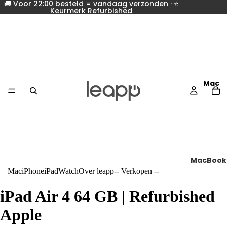
🚚 Voor 22:00 besteld = vandaag verzonden · ⭐
Keurmerk Refurbished
Mac
MacBook
Mac
iPhone
iPad
Watch
Over leapp
-- Verkopen --
Vergelij
alle
iPad Air 4 64 GB
| Refurbished
MacBoo
Apple
s