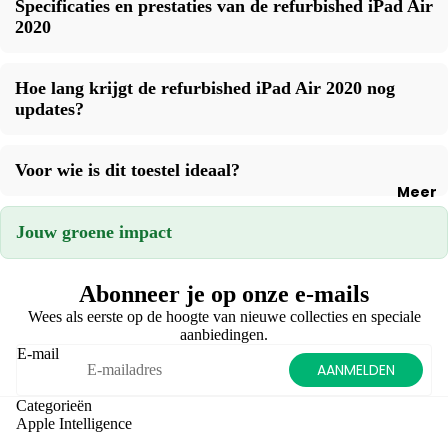
Verkope
Laders
Specificaties en prestaties van de refurbished iPad Air
Bes
Updates
tc
2020
te
Verkoop
tips &
Kabels
iP
Ca
jouw
Tricks
AirPods
o
me
Macboo
Hoe lang krijgt de refurbished iPad Air 2020 nog
e
ra
updates?
Verkoop
Verkope
H
Gro
jouw
Verkoop
es
te
iMac
Voor wie is dit toestel ideaal?
jouw
es
ops
Meer
Verkoop
iPad
Sc
lag
jouw
Jouw groene impact
Verkoop
ee
Gro
accesso
jouw
np
ot
res
iPhone
ot
Abonneer je op onze e-mails
sch
ct
Wees als eerste op de hoogte van nieuwe collecties en speciale
Verkoop
er
aanbiedingen.
rs
jouw
m
E-mail
Apple
AANMELDEN
La
iPh
Watch
de
one
Categorieën
s
Apple Intelligence
Verkoop
s