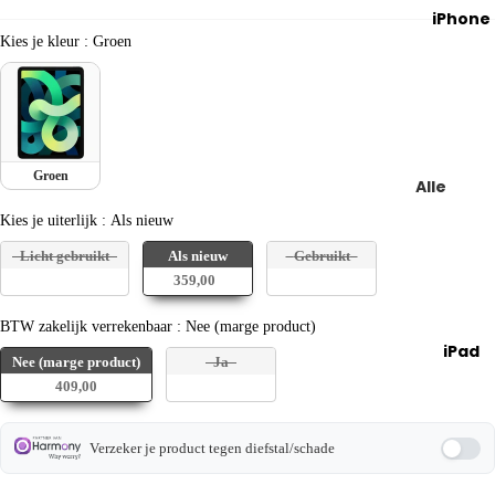
MacBoo
iPhone
Air
Kies je kleur
Kies je kleur
:
Groen
MacBoo
Pro
MacBoo
met M
Groen
Alle
chip
iPhones
Kies je uiterlijk
Kies je uiterlijk
:
Als nieuw
MacBoo
Ver
iP
Pro 13
Licht gebruikt
Als nieuw
Gebruikt
geli
on
359,00+
inch
jk
X,
MacBoo
BTW zakelijk verrekenba
alle
XR
BTW zakelijk verrekenbaar
:
Nee (marge product)
Pro 14
iPad
iPh
en
Nee (marge product)
Ja
inch
one
XS
409,00
Lease
s
iP
een
iPh
on
Verzeker je product tegen diefstal/schade
MacBoo
one
SE