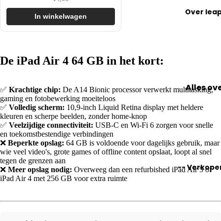
Tips &
mee te
Apple
Over lea
iPh
Tricks
nemen
Watch
In winkelwagen
one
voor
Veel
Tips &
13
MacBoo
opslag
Tricks
iPh
Tips &
voor
De iPad Air 4 64 GB in het kort:
iPads to
one
Tricks
Apple
300 EUR
12
voor
Watch
Alles ov
Krachtp
✅
Krachtige chip:
De A14 Bionic processor verwerkt multitasking,
iMac
iPh
gaming en fotobewerking moeiteloos
refurbis
tsers
one
✅
Volledig scherm:
10,9-inch Liquid Retina display met heldere
ed
Tips &
kleuren en scherpe beelden, zonder home-knop
Mac
11
✅
Veelzijdige connectiviteit:
USB-C en Wi-Fi 6 zorgen voor snelle
Keurme
Accessoi
Tricks
en toekomstbestendige verbindingen
e
k
voor iPa
❌
Beperkte opslag:
64 GB is voldoende voor dagelijks gebruik, maar
Keu
Ac
wie veel video's, grote games of offline content opslaat, loopt al snel
Refurbi
Toetsen
zeh
es
tegen de grenzen aan
ed
-- Verkope
ord
Accessoi
ulp
oi
❌
Meer opslag nodig:
Overweeg dan een refurbished iPad Air 5 of
es
iPad Air 4 met 256 GB voor extra ruimte
es
Product
Bes
MacBoo
ondities
iPad
A
tsel
hoezen
Hoezen
pl
lers
Garanti
W