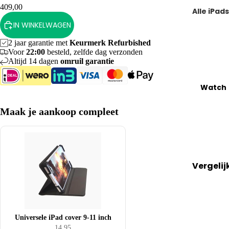
Pro
20
409,00
Alle iPads
iMac
&
0 
IN WINKELWAGEN
Vergelij
Vergelij
Pro
20
alle
alle
Ma
2
2 jaar garantie met
Keurmerk Refurbished
Voor
22:00
besteld, zelfde dag verzonden
iPads
iMacs
x
Altijd 14 dagen
omruil garantie
iPad
iMac 21.
iPh
(basism
inch
one
Watch
del)
17
iMac 24
Maak je aankoop compleet
iPad Air
inch
IPh
one
iPad Min
iMac 27
16
inch
iPad Pro
iPh
Vergelij
one
Keuzehu
Keuzehu
alle
15
MacBoo
Bestsell
Watche
iPh
s tot 50
rs
Verkoop
one
euro
Universele iPad cover 9-11 inch
Handig
jouw
14
14,95