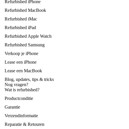
jouw
K
Refurbished iPhone
tot
Apple
be
300
Refurbished MacBook
accesso
s
Tip
Refurbished iMac
re
Ai
s &
Refurbished iPad
P
Tri
Refurbished Apple Watch
d
cks
Refurbished Samsung
voo
Verkoop je iPhone
r
iPh
Lease een iPhone
one
Lease een MacBook
Blog, updates, tips & tricks
Ver
Le
Nog vragen?
Wat is refurbished?
kop
se
en
ee
Productconditie
iP
Ver
Garantie
on
koo
Verzendinformatie
0-
p
Reparatie & Retouren
25
jou